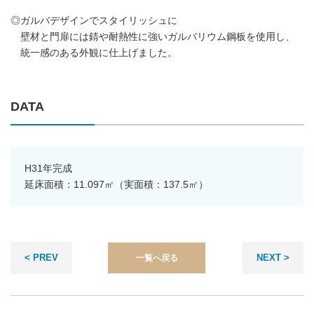
◎ガルバデザインでスタイリッシュに
壁材と門扉には錆や耐熱性に強いガルバリウム鋼板を使用し、
統一感のある外観に仕上げました。
DATA
H31年完成
延床面積：11.097㎡（実面積：137.5㎡）
< PREV
NEXT >
一覧へ戻る